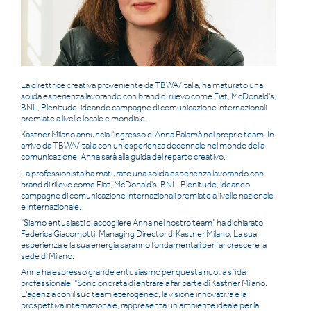
ITALIAN
ENGLISH
La direttrice creativa proveniente da TBWA/Italia, ha maturato una
solida esperienza lavorando con brand di rilievo come Fiat, McDonald's,
BNL, Plenitude, ideando campagne di comunicazione internazionali
premiate a livello locale e mondiale.
Kastner Milano annuncia l'ingresso di Anna Palamà nel proprio team. In
arrivo da TBWA/Italia con un'esperienza decennale nel mondo della
comunicazione, Anna sarà alla guida del reparto creativo.
La professionista ha maturato una solida esperienza lavorando con
brand di rilievo come Fiat, McDonald's, BNL, Plenitude, ideando
campagne di comunicazione internazionali premiate a livello nazionale
e internazionale.
"Siamo entusiasti di accogliere Anna nel nostro team" ha dichiarato
Federica Giacomotti, Managing Director di Kastner Milano. La sua
esperienza e la sua energia saranno fondamentali per far crescere la
sede di Milano.
Anna ha espresso grande entusiasmo per questa nuova sfida
professionale: "Sono onorata di entrare a far parte di Kastner Milano.
L'agenzia con il suo team eterogeneo, la visione innovativa e la
prospettiva internazionale, rappresenta un ambiente ideale per la