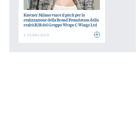
Kastner Milano vince il pitch per la
realizzazione della Brand Foundation della
realtà B2B del Gruppo Wraps C Wings Ltd
2 YEARS AGO
Vuoi essere
tutto
tranne
Kastner Milano
Via Senato, 45,
una
20121 Milano MI
via di mezzo?
+39 02 45477170
Contattaci.