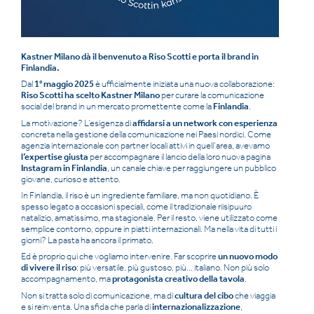
ITALIAN
ENGLISH
Kastner Milano dà il benvenuto a Riso Scotti e porta il brand in
Finlandia.
Dal
1° maggio 2025
è ufficialmente iniziata una nuova collaborazione:
Riso Scotti ha scelto Kastner Milano
per curare la comunicazione
social del brand in un mercato promettente come la
Finlandia
.
La motivazione? L’esigenza di
affidarsi a un network con esperienza
concreta nella gestione della comunicazione nei Paesi nordici. Come
agenzia internazionale con partner locali attivi in quell’area, avevamo
l’expertise giusta
per accompagnare il lancio della loro nuova pagina
Instagram in Finlandia
, un canale chiave per raggiungere un pubblico
giovane, curioso e attento.
In Finlandia, il riso è un ingrediente familiare, ma non quotidiano. È
spesso legato a occasioni speciali, come il tradizionale riisipuuro
natalizio, amatissimo, ma stagionale. Per il resto, viene utilizzato come
semplice contorno, oppure in piatti internazionali. Ma nella vita di tutti i
giorni? La pasta ha ancora il primato.
Ed è proprio qui che vogliamo intervenire. Far scoprire
un nuovo modo
di vivere il riso
: più versatile, più gustoso, più... italiano. Non più solo
accompagnamento, ma
protagonista creativo della tavola
.
Non si tratta solo di comunicazione, ma di
cultura del cibo
che viaggia
e si reinventa. Una sfida che parla di
internazionalizzazione
,