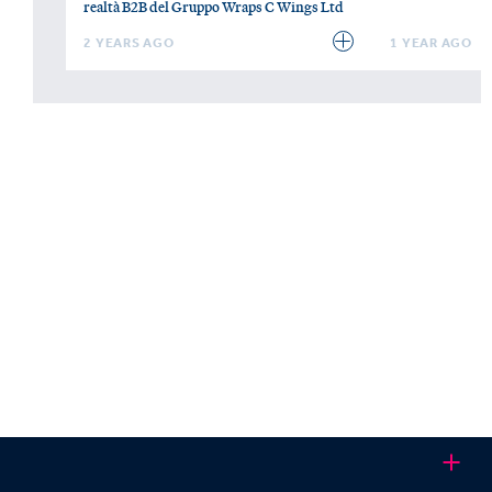
realtà B2B del Gruppo Wraps C Wings Ltd
2 YEARS AGO
1 YEAR AGO
Vuoi essere
tutto
tranne
Kastner Milano
Via Senato, 45,
una
20121 Milano MI
via di mezzo?
+39 02 45477170
Contattaci.
LEGAL & PRIVACY POLICIES