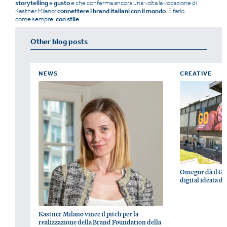
storytelling
e
gusto
e che conferma ancora una volta la vocazione di
Kastner Milano:
connettere i brand italiani con il mondo
. E farlo,
come sempre,
con stile
.
Other blog posts
NEWS
CREATIVE
Omegor dà il G
digital ideata d
Kastner Milano vince il pitch per la
realizzazione della Brand Foundation della